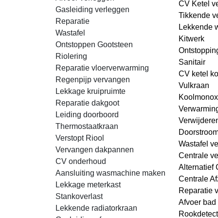
CV Ketel v
Gasleiding verleggen
Tikkende v
Reparatie
Lekkende 
Wastafel
Kitwerk
Ontstoppen Gootsteen
Ontstopping
Riolering
Sanitair
Reparatie vloerverwarming
CV ketel k
Regenpijp vervangen
Vulkraan
Lekkage kruipruimte
Koolmonox
Reparatie dakgoot
Verwarmin
Leiding doorboord
Verwijdere
Thermostaatkraan
Doorstroom
Verstopt Riool
Wastafel ve
Vervangen dakpannen
Centrale ve
CV onderhoud
Alternatief
Aansluiting wasmachine maken
Centrale Af
Lekkage meterkast
Reparatie 
Stankoverlast
Afvoer bad 
Lekkende radiatorkraan
Rookdetect