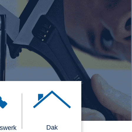
Dak
rswerk