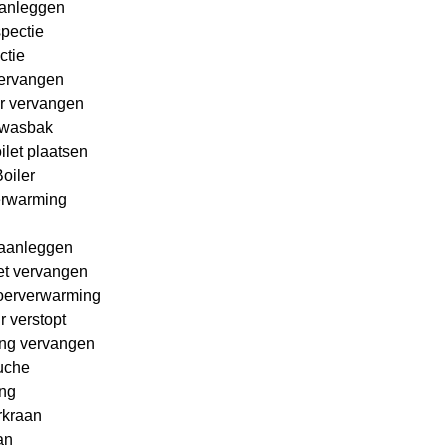
Aanleggen
pectie
ctie
ervangen
er vervangen
wasbak
let plaatsen
oiler
erwarming
 aanleggen
et vervangen
loerverwarming
 verstopt
ng vervangen
uche
ing
rkraan
an