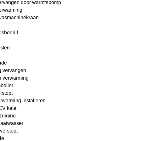
ervangen door warmtepomp
erwarming
wasmachinekraan
sbedrijf
osten
ide
g vervangen
n verwarming
boiler
rstopt
rwarming installeren
 CV ketel
zuiging
vaatwasser
verstopt
ie