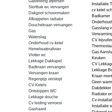
Gasleiding afpersen
Installatie T
Stortbak wc vervangen
cv ketel s
Dakgoot schoonmaken
Badkamer
Afkoppelen radiator
Onderhoud
Douchekraan vervangen
Gasslang 
Gas
Verwarmin
Waterslag
CV bijvulle
Onderhoud cv-ketel
Thermostaa
Hemelwaterafvoer
Gas Aanslu
Vlotter wc
Keuken
Lekkage Dakkapel
CV Lekkag
Badkraan vervangen
Lekkage Bo
Vervangen kraan
Kraan mon
Regenpijp verstopt
Geen warm
CV Ketels
Dakdekker
Ontstoppen WC
Radiator on
Lekkage douche
Cv-installat
Cv leiding verroest
Installatie
Gashaard
Dakgoot so