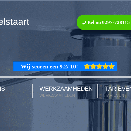
lstaart
Bel nu 0297-728115
NS
WERKZAAMHEDEN
TARIEVE
WERKZAAMHEDEN
TARIEVEN