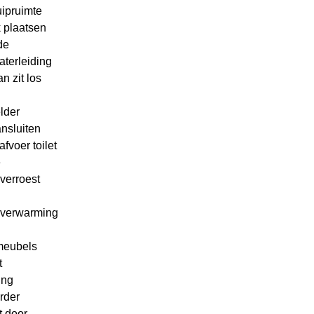
uipruimte
 plaatsen
de
aterleiding
n zit los
lder
nsluiten
fvoer toilet
e
verroest
rverwarming
eubels
t
ing
rder
t door