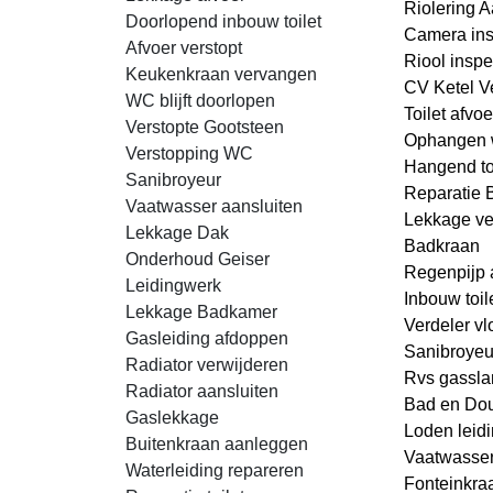
Riolering 
Doorlopend inbouw toilet
Camera ins
Afvoer verstopt
Riool inspe
Keukenkraan vervangen
CV Ketel V
WC blijft doorlopen
Toilet afvo
Verstopte Gootsteen
Ophangen 
Verstopping WC
Hangend toi
Sanibroyeur
Reparatie B
Vaatwasser aansluiten
Lekkage v
Lekkage Dak
Badkraan
Onderhoud Geiser
Regenpijp
Leidingwerk
Inbouw toil
Lekkage Badkamer
Verdeler v
Gasleiding afdoppen
Sanibroyeur
Radiator verwijderen
Rvs gassla
Radiator aansluiten
Bad en Do
Gaslekkage
Loden leid
Buitenkraan aanleggen
Vaatwasse
Waterleiding repareren
Fonteinkra