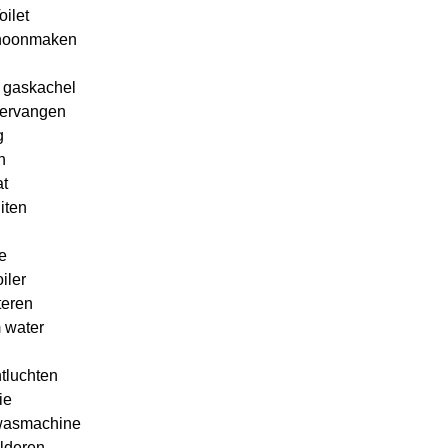
oilet
choonmaken
 gaskachel
vervangen
g
n
t
iten
e
iler
teren
 water
tluchten
ie
 wasmachine
lderen