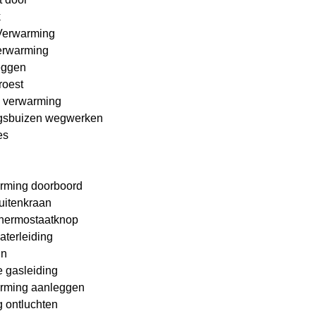
k
Verwarming
erwarming
eggen
roest
 verwarming
gsbuizen wegwerken
es
rming doorboord
buitenkraan
hermostaatknop
aterleiding
in
 gasleiding
rming aanleggen
 ontluchten