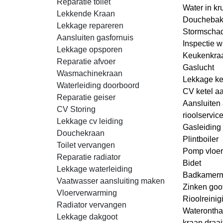
Reparatie toilet
Water in kr
Lekkende Kraan
Douchebak
Lekkage repareren
Stormscha
Aansluiten gasfornuis
Inspectie w
Lekkage opsporen
Keukenkraa
Reparatie afvoer
Gaslucht
Wasmachinekraan
Lekkage ke
Waterleiding doorboord
CV ketel aa
Reparatie geiser
Aansluiten a
CV Storing
rioolservic
Lekkage cv leiding
Gasleiding 
Douchekraan
Plintboiler
Toilet vervangen
Pomp vloe
Reparatie radiator
Bidet
Lekkage waterleiding
Badkamerm
Vaatwasser aansluiting maken
Zinken goo
Vloerverwarming
Rioolreinig
Radiator vervangen
Waterontha
Lekkage dakgoot
kraan draai