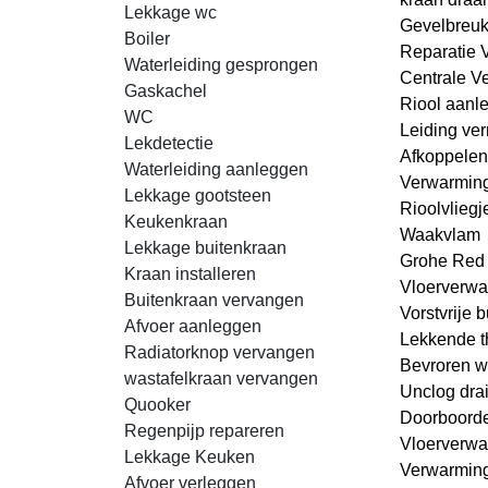
Lekkage wc
Gevelbreu
Boiler
Reparatie 
Waterleiding gesprongen
Centrale V
Gaskachel
Riool aanl
WC
Leiding ver
Lekdetectie
Afkoppelen
Waterleiding aanleggen
Verwarmin
Lekkage gootsteen
Rioolvliegj
Keukenkraan
Waakvlam
Lekkage buitenkraan
Grohe Red
Kraan installeren
Vloerverwa
Buitenkraan vervangen
Vorstvrije 
Afvoer aanleggen
Lekkende t
Radiatorknop vervangen
Bevroren w
wastafelkraan vervangen
Unclog dra
Quooker
Doorboorde
Regenpijp repareren
Vloerverwa
Lekkage Keuken
Verwarming
Afvoer verleggen