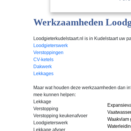
Werkzaamheden Loodgie
Loodgieterkudelstaart.nl is in Kudelstaart uw pa
Loodgieterswerk
Verstoppingen
CV-ketels
Dakwerk
Lekkages
Maar wat houden deze werkzaamheden dan in? Loo
mee kunnen helpen:
Lekkage
Expansieva
Verstopping
Vaatwasser
Verstopping keukenafvoer
Waakvlam g
Loodgieterswerk
Waterleidi
Lekkage afvoer